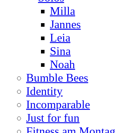
Milla
Jannes
Leia
Sina
Noah
Bumble Bees
Identity
Incomparable
Just for fun
Fitness am Montag