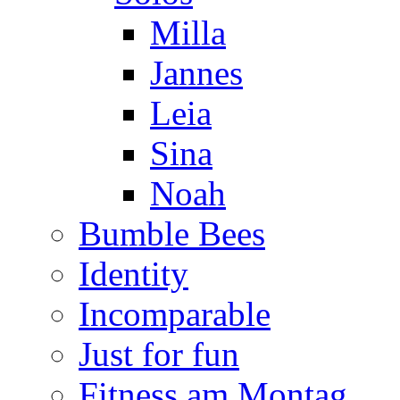
Milla
Jannes
Leia
Sina
Noah
Bumble Bees
Identity
Incomparable
Just for fun
Fitness am Montag