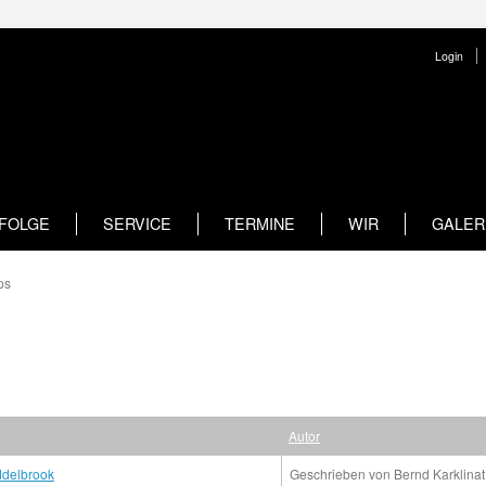
Login
RFOLGE
SERVICE
TERMINE
WIR
GALER
ps
Autor
ddelbrook
Geschrieben von Bernd Karklinat