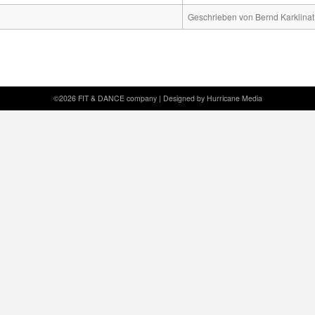
Geschrieben von Bernd Karklinat
©2026 FIT & DANCE company |
Designed by Hurricane
Media