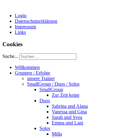
Login
Datenschutzerklärung
Impressum
Links
Cookies
Suche...
Willkommen
Gruppen / Erfolge
unsere Trainer
SmallGroup / Duos / Solos
SmallGroup
Zur Zeit keine
Duos
Sabrina und Alana
Vanessa und Gina
Sarah und Svea
Emma und Lani
Solos
Milla