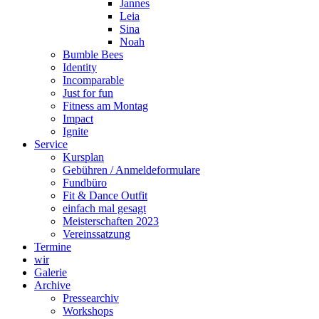
Jannes
Leia
Sina
Noah
Bumble Bees
Identity
Incomparable
Just for fun
Fitness am Montag
Impact
Ignite
Service
Kursplan
Gebühren / Anmeldeformulare
Fundbüro
Fit & Dance Outfit
einfach mal gesagt
Meisterschaften 2023
Vereinssatzung
Termine
wir
Galerie
Archive
Pressearchiv
Workshops