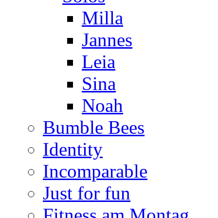
Milla
Jannes
Leia
Sina
Noah
Bumble Bees
Identity
Incomparable
Just for fun
Fitness am Montag