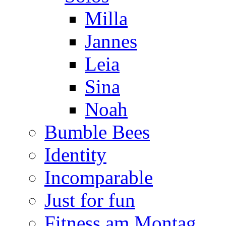
Milla
Jannes
Leia
Sina
Noah
Bumble Bees
Identity
Incomparable
Just for fun
Fitness am Montag