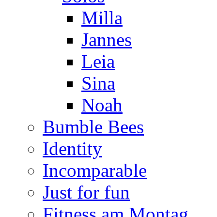
Milla
Jannes
Leia
Sina
Noah
Bumble Bees
Identity
Incomparable
Just for fun
Fitness am Montag