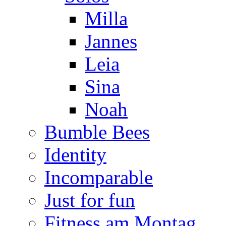
Milla
Jannes
Leia
Sina
Noah
Bumble Bees
Identity
Incomparable
Just for fun
Fitness am Montag