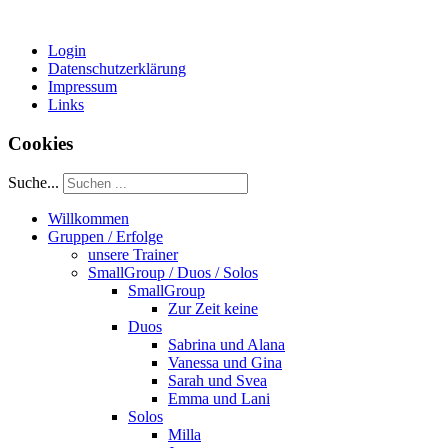
Login
Datenschutzerklärung
Impressum
Links
Cookies
Suche...
Willkommen
Gruppen / Erfolge
unsere Trainer
SmallGroup / Duos / Solos
SmallGroup
Zur Zeit keine
Duos
Sabrina und Alana
Vanessa und Gina
Sarah und Svea
Emma und Lani
Solos
Milla