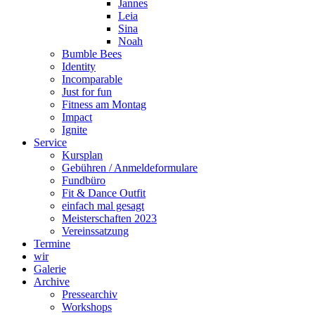
Jannes
Leia
Sina
Noah
Bumble Bees
Identity
Incomparable
Just for fun
Fitness am Montag
Impact
Ignite
Service
Kursplan
Gebühren / Anmeldeformulare
Fundbüro
Fit & Dance Outfit
einfach mal gesagt
Meisterschaften 2023
Vereinssatzung
Termine
wir
Galerie
Archive
Pressearchiv
Workshops