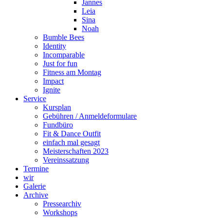
Jannes
Leia
Sina
Noah
Bumble Bees
Identity
Incomparable
Just for fun
Fitness am Montag
Impact
Ignite
Service
Kursplan
Gebühren / Anmeldeformulare
Fundbüro
Fit & Dance Outfit
einfach mal gesagt
Meisterschaften 2023
Vereinssatzung
Termine
wir
Galerie
Archive
Pressearchiv
Workshops