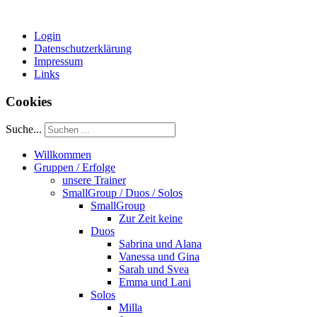
Login
Datenschutzerklärung
Impressum
Links
Cookies
Suche...
Willkommen
Gruppen / Erfolge
unsere Trainer
SmallGroup / Duos / Solos
SmallGroup
Zur Zeit keine
Duos
Sabrina und Alana
Vanessa und Gina
Sarah und Svea
Emma und Lani
Solos
Milla