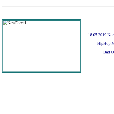
18.05.2019 No
HipHop Meis
Bad Olde