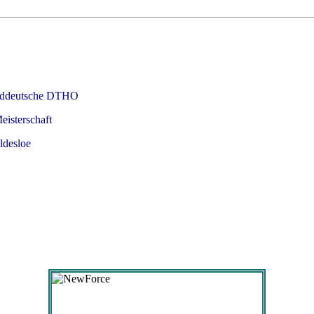
rddeutsche DTHO
terschaft
sloe