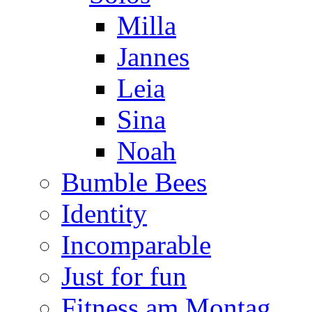
Milla
Jannes
Leia
Sina
Noah
Bumble Bees
Identity
Incomparable
Just for fun
Fitness am Montag