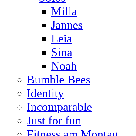
Milla
Jannes
Leia
Sina
Noah
Bumble Bees
Identity
Incomparable
Just for fun
Fitness am Montag