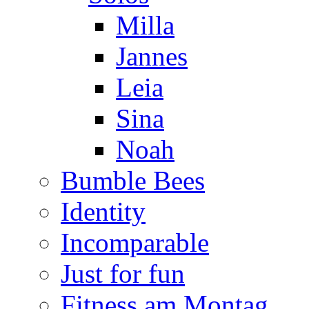
Milla
Jannes
Leia
Sina
Noah
Bumble Bees
Identity
Incomparable
Just for fun
Fitness am Montag