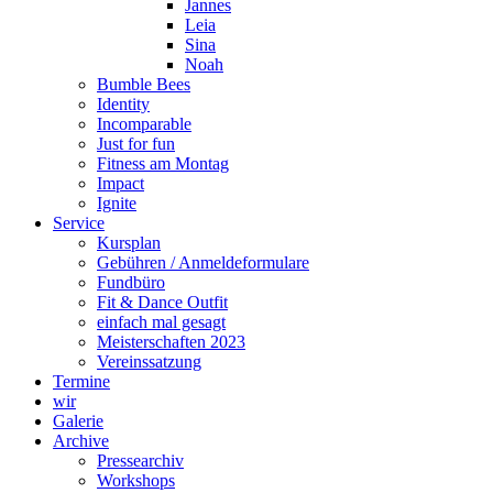
Jannes
Leia
Sina
Noah
Bumble Bees
Identity
Incomparable
Just for fun
Fitness am Montag
Impact
Ignite
Service
Kursplan
Gebühren / Anmeldeformulare
Fundbüro
Fit & Dance Outfit
einfach mal gesagt
Meisterschaften 2023
Vereinssatzung
Termine
wir
Galerie
Archive
Pressearchiv
Workshops