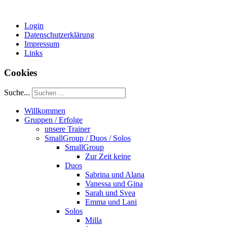
Login
Datenschutzerklärung
Impressum
Links
Cookies
Suche...
Willkommen
Gruppen / Erfolge
unsere Trainer
SmallGroup / Duos / Solos
SmallGroup
Zur Zeit keine
Duos
Sabrina und Alana
Vanessa und Gina
Sarah und Svea
Emma und Lani
Solos
Milla