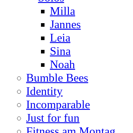
Milla
Jannes
Leia
Sina
Noah
Bumble Bees
Identity
Incomparable
Just for fun
Fitness am Montag