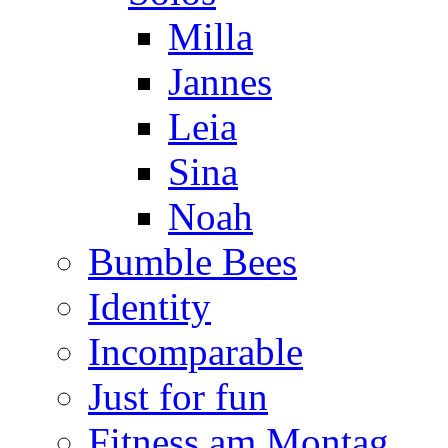
Milla
Jannes
Leia
Sina
Noah
Bumble Bees
Identity
Incomparable
Just for fun
Fitness am Montag