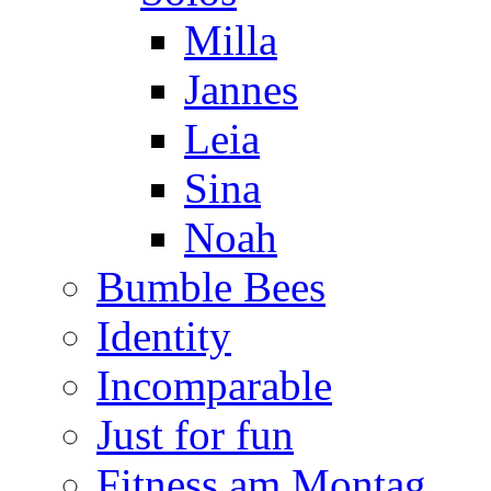
Milla
Jannes
Leia
Sina
Noah
Bumble Bees
Identity
Incomparable
Just for fun
Fitness am Montag