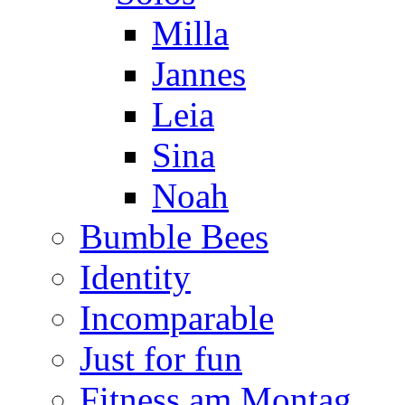
Milla
Jannes
Leia
Sina
Noah
Bumble Bees
Identity
Incomparable
Just for fun
Fitness am Montag