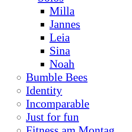
Milla
Jannes
Leia
Sina
Noah
Bumble Bees
Identity
Incomparable
Just for fun
Fitness am Montag